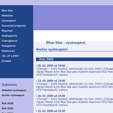
Blue Star
Nabízíme
Vystoupení
Koncertní programy
Repertoir
Audiogalerie
Videogalerie
Blue Star - vystoupení
Fotogalerie
Archiv vystoupení
Rozhovory
CD, LP a DVD
Únor 2009
Kontakt
•
05. 02. 2009 od 18:00
"Chicago" – krimi muzikál, odehrávající se roku 1929 v Chica
Václav Marek & his Blue Star jako hudební doprovod VČD Par
VČD Pardubice/4. repríza
•
13. 02. 2009 od 19:00
"Chicago" – krimi muzikál, odehrávající se roku 1929 v Chica
Submenu
Václav Marek & his Blue Star jako hudební doprovod VČD Par
VČD Pardubice/5. repríza
Aktuální vystoupení
Archiv vystoupení
•
20. 02. 2009 od 19:00
"Chicago" – krimi muzikál, odehrávající se roku 1929 v Chica
Václav Marek & his Blue Star jako hudební doprovod VČD Par
Rok 2026
VČD Pardubice/6. repríza
Rok 2025
•
21. 02. 2009 od 19:30