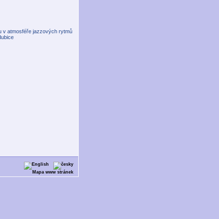
gu v atmosféře jazzových rytmů
dubice
Mapa www stránek