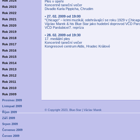
Rok 2024
Ples v opeře
Koncertně taneční večer
Rok 2023
Divadlo Karla Pippicha, Chrudim
Rok 2022
•
27. 02. 2009 od 19:00
Rok 2021
"Chicago" – krimi muzikál, odehrávající se roku 1929 v Chica
Václav Marek & his Blue Star jako hudební doprovod VČD Par
Rok 2020
VČD Pardubice/7. repríza
Rok 2019
•
28. 02. 2009 od 19:30
Rok 2018
17. mediální ples
Koncertně taneční večer
Rok 2017
Kongresové centrum Aldis, Hradec Králové
Rok 2016
Rok 2015
Rok 2014
Rok 2013
Rok 2012
Rok 2011
Rok 2010
Rok 2009
Prosinec 2009
Listopad 2009
© Copyright 2023, Blue-Star | Václav Marek
Říjen 2009
Září 2009
Srpen 2009
Červenec 2009
Červen 2009