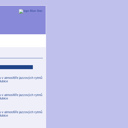
gu v atmosféře jazzových rytmů
dubice
gu v atmosféře jazzových rytmů
dubice
gu v atmosféře jazzových rytmů
dubice